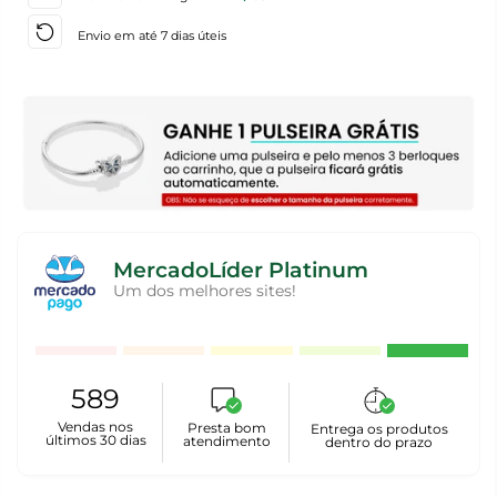
Envio em até 7 dias úteis
MercadoLíder Platinum
Um dos melhores sites!
589
Vendas nos
Presta bom
Entrega os produtos
últimos 30 dias
atendimento
dentro do prazo