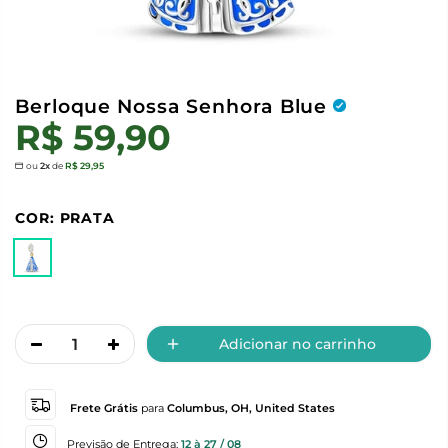
Berloque Nossa Senhora Blue
R$ 59,90
ou
2x
de
R$ 29,95
COR:
PRATA
Adicionar no carrinho
Frete Grátis
para
Columbus, OH, United States
Previsão de Entrega:
12 à 27 / 08