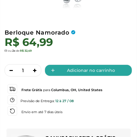
Berloque Namorado
R$ 64,99
ou
2x
de
R$ 32,49
Adicionar no carrinho
Frete Grátis
para
Columbus, OH, United States
Previsão de Entrega:
12 à 27 / 08
Envio em até 7 dias úteis