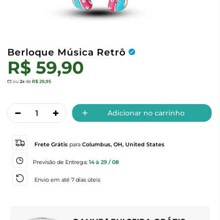
Berloque Música Retrô
R$ 59,90
ou
2x
de
R$ 29,95
Adicionar no carrinho
Frete Grátis
para
Columbus, OH, United States
Previsão de Entrega:
14 à 29 / 08
Envio em até 7 dias úteis