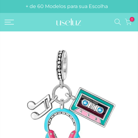
Compre 3 berloques e ganhe 1 pulseira grátis!
+ de 60 Modelos para sua Escolha
0