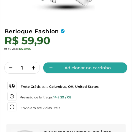
Berloque Fashion
R$ 59,90
ou
2x
de
R$ 29,95
Adicionar no carrinho
Frete Grátis
para
Columbus, OH, United States
Previsão de Entrega:
14 à 29 / 08
Envio em até 7 dias úteis