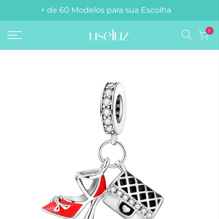
Compre 3 berloques e ganhe 1 pulseira grátis!
+ de 60 Modelos para sua Escolha
0