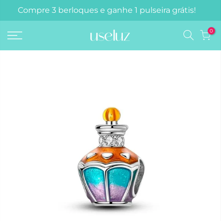
Compre 3 berloques e ganhe 1 pulseira grátis!
0