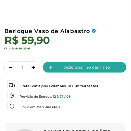
Berloque Vaso de Alabastro
R$ 59,90
ou
2x
de
R$ 29,95
Adicionar no carrinho
Frete Grátis
para
Columbus, OH, United States
Previsão de Entrega:
12 à 27 / 08
Envio em até 7 dias úteis